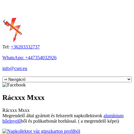
Tel:
+36203332737
WhatsApp: +447354032926
info@cser.eu
Rácxxx Mxxx
Rácxxx Mxxx
Megrendelő által gyártott és felszerelt napkollektorok
alumínium
hőelnyelő
ből és polikarbonát borítással. ( a megrendelő képei)