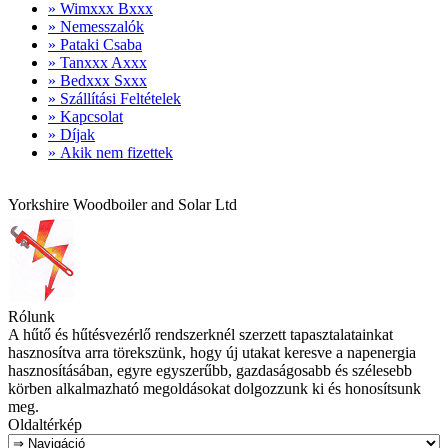
» Wimxxx Bxxx
» Nemesszalók
» Pataki Csaba
» Tanxxx Axxx
» Bedxxx Sxxx
» Szállítási Feltételek
» Kapcsolat
» Díjak
» Akik nem fizettek
Yorkshire Woodboiler and Solar Ltd
Rólunk
A hűtő és hűtésvezérlő rendszerknél szerzett tapasztalatainkat
hasznosítva arra törekszünk, hogy új utakat keresve a napenergia
hasznosításában, egyre egyszerűbb, gazdaságosabb és szélesebb
körben alkalmazható megoldásokat dolgozzunk ki és honosítsunk
meg.
Oldaltérkép