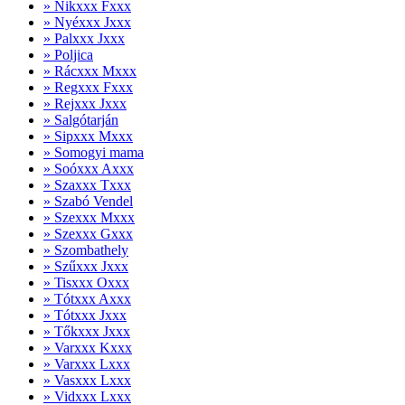
» Nikxxx Fxxx
» Nyéxxx Jxxx
» Palxxx Jxxx
» Poljica
» Rácxxx Mxxx
» Regxxx Fxxx
» Rejxxx Jxxx
» Salgótarján
» Sipxxx Mxxx
» Somogyi mama
» Soóxxx Axxx
» Szaxxx Txxx
» Szabó Vendel
» Szexxx Mxxx
» Szexxx Gxxx
» Szombathely
» Szűxxx Jxxx
» Tisxxx Oxxx
» Tótxxx Axxx
» Tótxxx Jxxx
» Tőkxxx Jxxx
» Varxxx Kxxx
» Varxxx Lxxx
» Vasxxx Lxxx
» Vidxxx Lxxx