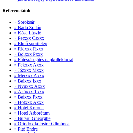
Referenciáink
» Soroksár
» Barta Zoltán
» Kósa László
» Petxxx Csxxx
» Elmű sporttelep
» Ridxxx Rxxx
» Bolxxx Pxxx
» Fűtésrásegítés napkollektorral
» Fekxxx Axxx
» Józxxx Mxxx
» Merxxx Axxx
» Balxxx Ixxx
» Nyuxxx Axxx
» Akáxxx Txxx
» Baixxx Pxxx
» Hotxxx Axxx
» Hotel Korona
» Hotel Arborétum
» Butaru Gheorghe
» Ortodox kolostor Glimboca
» Pitó Endre