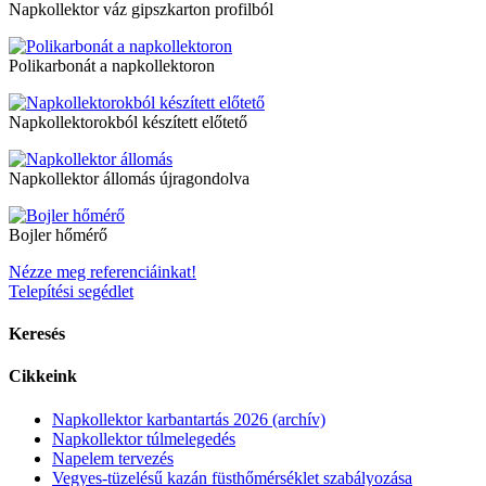
Napkollektor váz gipszkarton profilból
Polikarbonát a napkollektoron
Napkollektorokból készített előtető
Napkollektor állomás újragondolva
Bojler hőmérő
Nézze meg referenciáinkat!
Telepítési segédlet
Keresés
Cikkeink
Napkollektor karbantartás 2026 (archív)
Napkollektor túlmelegedés
Napelem tervezés
Vegyes-tüzelésű kazán füsthőmérséklet szabályozása