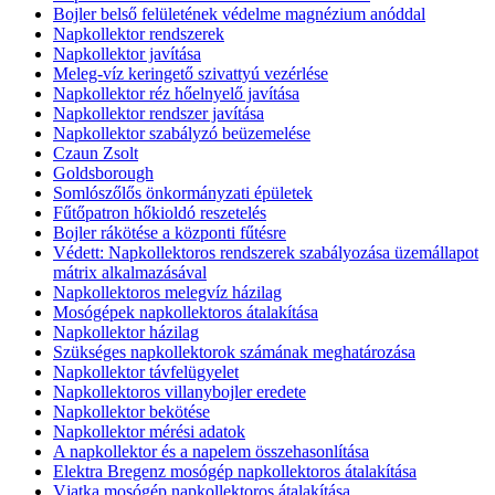
Bojler belső felületének védelme magnézium anóddal
Napkollektor rendszerek
Napkollektor javítása
Meleg-víz keringető szivattyú vezérlése
Napkollektor réz hőelnyelő javítása
Napkollektor rendszer javítása
Napkollektor szabályzó beüzemelése
Czaun Zsolt
Goldsborough
Somlószőlős önkormányzati épületek
Fűtőpatron hőkioldó reszetelés
Bojler rákötése a központi fűtésre
Védett: Napkollektoros rendszerek szabályozása üzemállapot
mátrix alkalmazásával
Napkollektoros melegvíz házilag
Mosógépek napkollektoros átalakítása
Napkollektor házilag
Szükséges napkollektorok számának meghatározása
Napkollektor távfelügyelet
Napkollektoros villanybojler eredete
Napkollektor bekötése
Napkollektor mérési adatok
A napkollektor és a napelem összehasonlítása
Elektra Bregenz mosógép napkollektoros átalakítása
Vjatka mosógép napkollektoros átalakítása