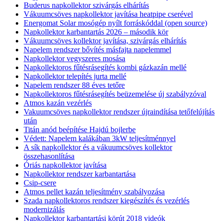
Buderus napkollektor szivárgás elhárítás
Vákuumcsöves napkollektor javítása heatpipe cserével
Energomat Solar mosógép nyílt forráskóddal (open source)
Napkollektor karbantartás 2026 – második kör
Vákuumcsöves kollektor javítása, szivárgás elhárítás
Napelem rendszer bővítés másfajta napelemmel
Napkollektor vegyszeres mosása
Napkollektoros fűtésrásegítés kombi gázkazán mellé
Napkollektor telepítés jurta mellé
Napelem rendszer 88 éves tetőre
Napkollektoros fűtésrásegítés beüzemelése új szabályzóval
Atmos kazán vezérlés
Vakuumcsöves napkollektor rendszer újraindítása tetőfelújítás
után
Titán anód beépítése Hajdú bojlerbe
Védett: Napelem kalákában 3kW teljesítménnyel
A sík napkollektor és a vákuumcsöves kollektor
összehasonlítása
Óriás napkollektor javítása
Napkollektor rendszer karbantartása
Csip-csere
Atmos pellet kazán teljesítmény szabályozása
Szada napkollektoros rendszer kiegészítés és vezérlés
modernizálás
Napkollektor karbantartási körút 2018 videók