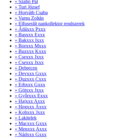
» Szabó Pál
» Turi József
» Horváth Csaba
» Varga Zoltán
» Elfuserált napkollektor rendszerek
» Ádáxxx Pxxx
» Basxxx Exxx
» Bakxxx Ixxx
» Borxxx Mxxx
» Buzxxx Kxxx
» Csexxx Jxxx
» Csexxx Jxxx
» Debrecen
» Devxxx Gxxx
» Duzxxx Cxxx
» Erhxxx Gxxx
» Götxxx Jxxx
» Győrxxx Exxx
» Hajxxx Axxx
» Hegxxx Áxxx
» Kobxxx Jxxx
» Lakitelek
» Macxxx Gxxx
» Menxxx Axxx
» Nádxxx Gxxx