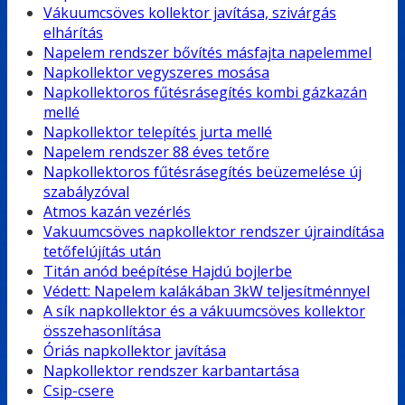
Vákuumcsöves kollektor javítása, szivárgás
elhárítás
Napelem rendszer bővítés másfajta napelemmel
Napkollektor vegyszeres mosása
Napkollektoros fűtésrásegítés kombi gázkazán
mellé
Napkollektor telepítés jurta mellé
Napelem rendszer 88 éves tetőre
Napkollektoros fűtésrásegítés beüzemelése új
szabályzóval
Atmos kazán vezérlés
Vakuumcsöves napkollektor rendszer újraindítása
tetőfelújítás után
Titán anód beépítése Hajdú bojlerbe
Védett: Napelem kalákában 3kW teljesítménnyel
A sík napkollektor és a vákuumcsöves kollektor
összehasonlítása
Óriás napkollektor javítása
Napkollektor rendszer karbantartása
Csip-csere