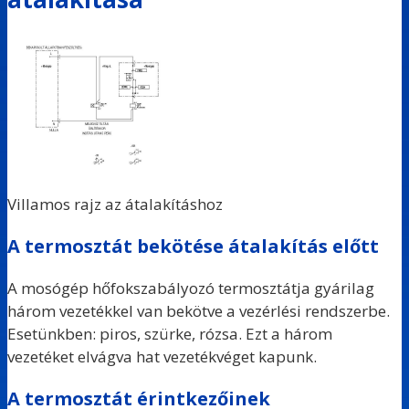
Villamos rajz az átalakításhoz
A termosztát bekötése átalakítás előtt
A mosógép hőfokszabályozó termosztátja gyárilag
három vezetékkel van bekötve a vezérlési rendszerbe.
Esetünkben: piros, szürke, rózsa. Ezt a három
vezetéket elvágva hat vezetékvéget kapunk.
A termosztát érintkezőinek