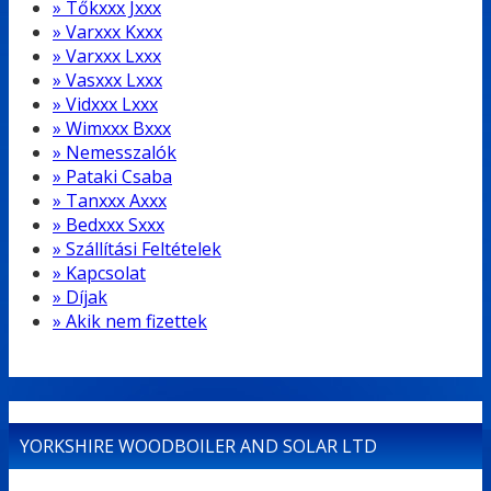
» Tőkxxx Jxxx
» Varxxx Kxxx
» Varxxx Lxxx
» Vasxxx Lxxx
» Vidxxx Lxxx
» Wimxxx Bxxx
» Nemesszalók
» Pataki Csaba
» Tanxxx Axxx
» Bedxxx Sxxx
» Szállítási Feltételek
» Kapcsolat
» Díjak
» Akik nem fizettek
YORKSHIRE WOODBOILER AND SOLAR LTD