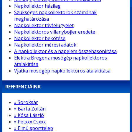
Napkollektor házilag
Szükséges napkollektorok számának
meghatározása
Napkollektor távfelügyelet
Napkollektoros villanybojler eredete
Napkollektor bekötése
Napkollektor mérési adatok
A napkollektor és a napelem összehasonlítása
Elektra Bregenz mosógép napkollektoros
átalakítása
Vjatka mosógép napkollektoros átalakítása
REFERENCIÁINK
» Soroksár
» Barta Zoltán
» Kósa László
» Petxxx Csxxx
» Elmű sporttelep