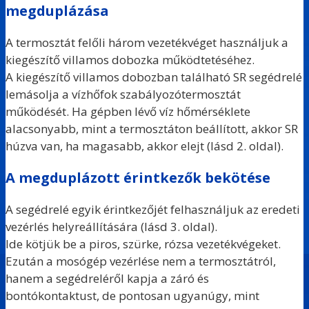
megduplázása
A termosztát felőli három vezetékvéget használjuk a
kiegészítő villamos dobozka működtetéséhez.
A kiegészítő villamos dobozban található SR segédrelé
lemásolja a vízhőfok szabályozótermosztát
működését. Ha gépben lévő víz hőmérséklete
alacsonyabb, mint a termosztáton beállított, akkor SR
húzva van, ha magasabb, akkor elejt (lásd 2. oldal).
A megduplázott érintkezők bekötése
A segédrelé egyik érintkezőjét felhasználjuk az eredeti
vezérlés helyreállítására (lásd 3. oldal).
Ide kötjük be a piros, szürke, rózsa vezetékvégeket.
Ezután a mosógép vezérlése nem a termosztátról,
hanem a segédreléről kapja a záró és
bontókontaktust, de pontosan ugyanúgy, mint