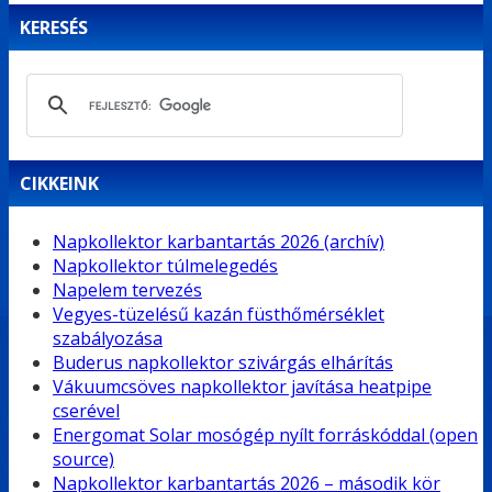
KERESÉS
CIKKEINK
Napkollektor karbantartás 2026 (archív)
Napkollektor túlmelegedés
Napelem tervezés
Vegyes-tüzelésű kazán füsthőmérséklet
szabályozása
Buderus napkollektor szivárgás elhárítás
Vákuumcsöves napkollektor javítása heatpipe
cserével
Energomat Solar mosógép nyílt forráskóddal (open
source)
Napkollektor karbantartás 2026 – második kör