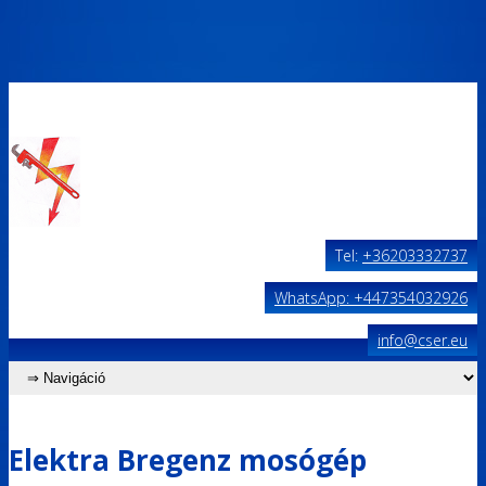
Tel:
+36203332737
WhatsApp: +447354032926
info@cser.eu
Elektra Bregenz mosógép