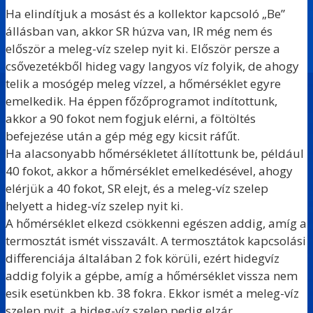
Ha elindítjuk a mosást és a kollektor kapcsoló „Be”
állásban van, akkor SR húzva van, IR még nem és
először a meleg-víz szelep nyit ki. Először persze a
csővezetékből hideg vagy langyos víz folyik, de ahogy
telik a mosógép meleg vízzel, a hőmérséklet egyre
emelkedik. Ha éppen főzőprogramot indítottunk,
akkor a 90 fokot nem fogjuk elérni, a föltöltés
befejezése után a gép még egy kicsit ráfűt.
Ha alacsonyabb hőmérsékletet állítottunk be, például
40 fokot, akkor a hőmérséklet emelkedésével, ahogy
elérjük a 40 fokot, SR elejt, és a meleg-víz szelep
helyett a hideg-víz szelep nyit ki.
A hőmérséklet elkezd csökkenni egészen addig, amíg a
termosztát ismét visszavált. A termosztátok kapcsolási
differenciája általában 2 fok körüli, ezért hidegvíz
addig folyik a gépbe, amíg a hőmérséklet vissza nem
esik esetünkben kb. 38 fokra. Ekkor ismét a meleg-víz
szelep nyit, a hideg-víz szelep pedig elzár.