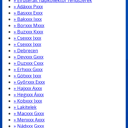
» Elfuserált napkollektor rendszerek
» Ádáxxx Pxxx
» Basxxx Exxx
» Bakxxx Ixxx
» Borxxx Mxxx
» Buzxxx Kxxx
» Csexxx Jxxx
» Csexxx Jxxx
» Debrecen
» Devxxx Gxxx
» Duzxxx Cxxx
» Erhxxx Gxxx
» Götxxx Jxxx
» Győrxxx Exxx
» Hajxxx Axxx
» Hegxxx Áxxx
» Kobxxx Jxxx
» Lakitelek
» Macxxx Gxxx
» Menxxx Axxx
» Nádxxx Gxxx