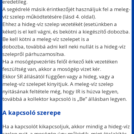
eredetileg.
A segédrelé másik érintkezőjét használjuk fel a meleg-
víz szelep működtetésére (lásd 4. oldal).
Ehhez a hideg-víz szelep vezetékét (esetünkben a
kéket) is el kell vágni, és bekötni a kiegészítő dobozba.
Be kell kötni a meleg-víz szelepet is a
dobozba, továbbá adni kell neki nullát is a hideg-víz
szelepről párhuzamosítva.
Ha a mosógépvezérlés felől érkező kék vezetéken
feszültség van, akkor a mosógép vizet kér.
Ekkor SR állásától függően vagy a hideg, vagy a
meleg-víz szelepet kinyitjuk. A meleg-víz szelep
nyitásának feltétele még, hogy IR is húzva legyen,
továbbá a kollektor kapcsoló is „Be” állásban legyen.
A kapcsoló szerepe
Ha a kapcsolót kikapcsoljuk, akkor mindig a hideg-víz
szelep nyit, a mosógép úgy működik, mint átalakítás