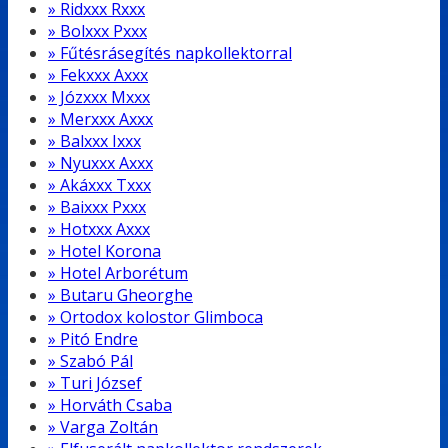
» Ridxxx Rxxx
» Bolxxx Pxxx
» Fűtésrásegítés napkollektorral
» Fekxxx Axxx
» Józxxx Mxxx
» Merxxx Axxx
» Balxxx Ixxx
» Nyuxxx Axxx
» Akáxxx Txxx
» Baixxx Pxxx
» Hotxxx Axxx
» Hotel Korona
» Hotel Arborétum
» Butaru Gheorghe
» Ortodox kolostor Glimboca
» Pitó Endre
» Szabó Pál
» Turi József
» Horváth Csaba
» Varga Zoltán