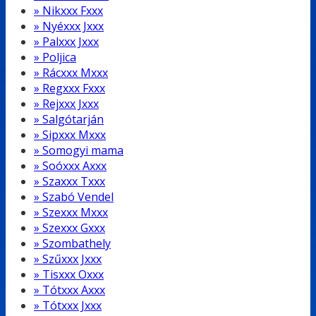
» Nikxxx Fxxx
» Nyéxxx Jxxx
» Palxxx Jxxx
» Poljica
» Rácxxx Mxxx
» Regxxx Fxxx
» Rejxxx Jxxx
» Salgótarján
» Sipxxx Mxxx
» Somogyi mama
» Soóxxx Axxx
» Szaxxx Txxx
» Szabó Vendel
» Szexxx Mxxx
» Szexxx Gxxx
» Szombathely
» Szűxxx Jxxx
» Tisxxx Oxxx
» Tótxxx Axxx
» Tótxxx Jxxx