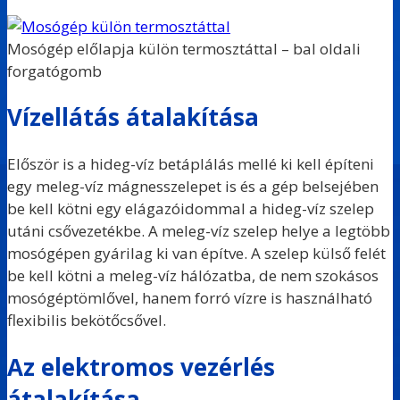
Mosógép előlapja külön termosztáttal – bal oldali
forgatógomb
Vízellátás átalakítása
Először is a hideg-víz betáplálás mellé ki kell építeni
egy meleg-víz mágnesszelepet is és a gép belsejében
be kell kötni egy elágazóidommal a hideg-víz szelep
utáni csővezetékbe. A meleg-víz szelep helye a legtöbb
mosógépen gyárilag ki van építve. A szelep külső felét
be kell kötni a meleg-víz hálózatba, de nem szokásos
mosógéptömlővel, hanem forró vízre is használható
flexibilis bekötőcsővel.
Az elektromos vezérlés
átalakítása