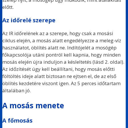
előtt.
Az időrelé szerepe
Az IR időrelének az a szerepe, hogy csak a mosási
ciklus elején, a mosás alatt engedélyezze a meleg-víz
használatot, öblítés alatt ne. Indítójelét a mosógép
főkapcsolója utáni pontról kell kapnia, hogy minden
mosás elején újra induljon a késleltetés (lásd 2. oldal).
Az időzítését úgy kell beállítani, hogy mosás előtti
föltöltés ideje alatt biztosan ne ejtsen el, de az első
öblítés kezdetére viszont igen. Az 5 perces időtartam
általában jó.
A mosás menete
A főmosás