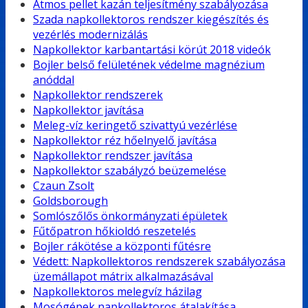
Atmos pellet kazán teljesítmény szabályozása
Szada napkollektoros rendszer kiegészítés és
vezérlés modernizálás
Napkollektor karbantartási körút 2018 videók
Bojler belső felületének védelme magnézium
anóddal
Napkollektor rendszerek
Napkollektor javítása
Meleg-víz keringető szivattyú vezérlése
Napkollektor réz hőelnyelő javítása
Napkollektor rendszer javítása
Napkollektor szabályzó beüzemelése
Czaun Zsolt
Goldsborough
Somlószőlős önkormányzati épületek
Fűtőpatron hőkioldó reszetelés
Bojler rákötése a központi fűtésre
Védett: Napkollektoros rendszerek szabályozása
üzemállapot mátrix alkalmazásával
Napkollektoros melegvíz házilag
Mosógépek napkollektoros átalakítása