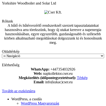
Yorkshire Woodboiler and Solar Ltd
Rólunk
A hűtő és hűtésvezérlő rendszerknél szerzett tapasztalatainkat
hasznosítva arra törekszünk, hogy új utakat keresve a napenergia
hasznosításában, egyre egyszerűbb, gazdaságosabb és szélesebb
körben alkalmazható megoldásokat dolgozzunk ki és honosítsunk
meg.
Oldaltérkép
Elérhetőség
WhatsApp:
+447354032926
Web:
napkollektor.cser.eu
Megközelítés (időpontegyeztetéssel):
Térkép
Email:
info(kukac)cser.eu
Tovább az eszköztárra
WordPress, a csodás
WordPress Magyarország