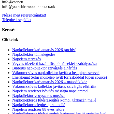
info@cser.eu
info@yorkshirewoodboiler.co.uk
Nézze meg referenciáinkat!
Telepítési segédlet
Keresés
Cikkeink
Napkollektor karbantartás 2026 (archív)
Napkollektor túlmelegedés
Napelem tervezés
Vegyes-tüzelésű kazán füsthőmérséklet szabályozása
Buderus napkollektor szivárgás elhárítás
Vákuumcsöves napkollektor javítása heatpipe cserével
Energomat Solar mosógép nyílt forráskóddal (open source)
Napkollektor karbantartás 2026 – második kör
Vákuumcsöves kollektor javítása, szivárgás elhárítás
Napelem rendszer bővítés másfajta napelemmel
Napkollektor vegyszeres mosása
Napkollektoros fűtésrásegítés kombi gázkazán mellé
Napkollektor telepítés jurta mellé
Napelem rendszer 88 éves tetőre
Napkollektoros fűtésrásegítés beüzemelése új szabályzóval