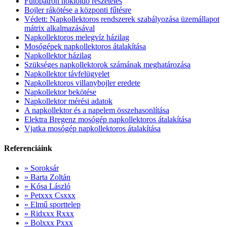
Fűtőpatron hőkioldó reszetelés
Bojler rákötése a központi fűtésre
Védett: Napkollektoros rendszerek szabályozása üzemállapot
mátrix alkalmazásával
Napkollektoros melegvíz házilag
Mosógépek napkollektoros átalakítása
Napkollektor házilag
Szükséges napkollektorok számának meghatározása
Napkollektor távfelügyelet
Napkollektoros villanybojler eredete
Napkollektor bekötése
Napkollektor mérési adatok
A napkollektor és a napelem összehasonlítása
Elektra Bregenz mosógép napkollektoros átalakítása
Vjatka mosógép napkollektoros átalakítása
Referenciáink
» Soroksár
» Barta Zoltán
» Kósa László
» Petxxx Csxxx
» Elmű sporttelep
» Ridxxx Rxxx
» Bolxxx Pxxx