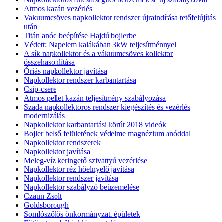
Atmos kazán vezérlés
Vakuumcsöves napkollektor rendszer újraindítása tetőfelújítás
után
Titán anód beépítése Hajdú bojlerbe
Védett: Napelem kalákában 3kW teljesítménnyel
A sík napkollektor és a vákuumcsöves kollektor
összehasonlítása
Óriás napkollektor javítása
Napkollektor rendszer karbantartása
Csip-csere
Atmos pellet kazán teljesítmény szabályozása
Szada napkollektoros rendszer kiegészítés és vezérlés
modernizálás
Napkollektor karbantartási körút 2018 videók
Bojler belső felületének védelme magnézium anóddal
Napkollektor rendszerek
Napkollektor javítása
Meleg-víz keringető szivattyú vezérlése
Napkollektor réz hőelnyelő javítása
Napkollektor rendszer javítása
Napkollektor szabályzó beüzemelése
Czaun Zsolt
Goldsborough
Somlószőlős önkormányzati épületek