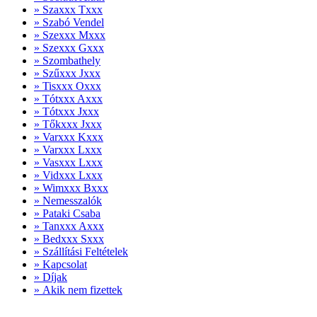
» Szaxxx Txxx
» Szabó Vendel
» Szexxx Mxxx
» Szexxx Gxxx
» Szombathely
» Szűxxx Jxxx
» Tisxxx Oxxx
» Tótxxx Axxx
» Tótxxx Jxxx
» Tőkxxx Jxxx
» Varxxx Kxxx
» Varxxx Lxxx
» Vasxxx Lxxx
» Vidxxx Lxxx
» Wimxxx Bxxx
» Nemesszalók
» Pataki Csaba
» Tanxxx Axxx
» Bedxxx Sxxx
» Szállítási Feltételek
» Kapcsolat
» Díjak
» Akik nem fizettek