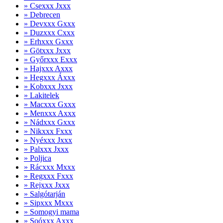
» Csexxx Jxxx
» Debrecen
» Devxxx Gxxx
» Duzxxx Cxxx
» Erhxxx Gxxx
» Götxxx Jxxx
» Győrxxx Exxx
» Hajxxx Axxx
» Hegxxx Áxxx
» Kobxxx Jxxx
» Lakitelek
» Macxxx Gxxx
» Menxxx Axxx
» Nádxxx Gxxx
» Nikxxx Fxxx
» Nyéxxx Jxxx
» Palxxx Jxxx
» Poljica
» Rácxxx Mxxx
» Regxxx Fxxx
» Rejxxx Jxxx
» Salgótarján
» Sipxxx Mxxx
» Somogyi mama
» Soóxxx Axxx