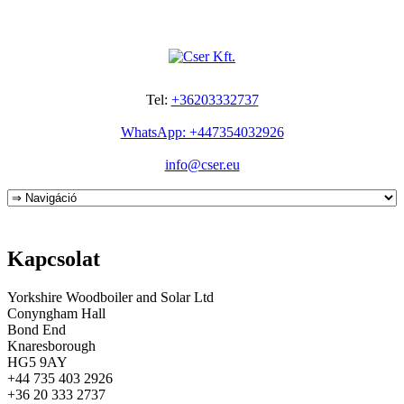
Tel:
+36203332737
WhatsApp: +447354032926
info@cser.eu
Kapcsolat
Yorkshire Woodboiler and Solar Ltd
Conyngham Hall
Bond End
Knaresborough
HG5 9AY
+44 735 403 2926
+36 20 333 2737