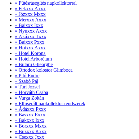
» Fűtésrásegítés napkollektorral
» Fekxxx Axxx
» Józxxx Mxxx
» Merxxx Axxx
» Balxxx Ixxx
» Nyuxxx Axxx
» Akáxxx Txxx
» Baixxx Pxxx
» Hotxxx Axxx
» Hotel Korona
» Hotel Arborétum
» Butaru Gheorghe
» Ortodox kolostor Glimboca
» Pitó Endre
» Szabó Pál
» Turi József
» Horváth Csaba
» Varga Zoltán
» Elfuserált napkollektor rendszerek
» Ádáxxx Pxxx
» Basxxx Exxx
» Bakxxx Ixxx
» Borxxx Mxxx
» Buzxxx Kxxx
» Csexxx Jxxx