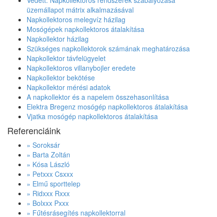
üzemállapot mátrix alkalmazásával
Napkollektoros melegvíz házilag
Mosógépek napkollektoros átalakítása
Napkollektor házilag
Szükséges napkollektorok számának meghatározása
Napkollektor távfelügyelet
Napkollektoros villanybojler eredete
Napkollektor bekötése
Napkollektor mérési adatok
A napkollektor és a napelem összehasonlítása
Elektra Bregenz mosógép napkollektoros átalakítása
Vjatka mosógép napkollektoros átalakítása
Referenciáink
» Soroksár
» Barta Zoltán
» Kósa László
» Petxxx Csxxx
» Elmű sporttelep
» Ridxxx Rxxx
» Bolxxx Pxxx
» Fűtésrásegítés napkollektorral