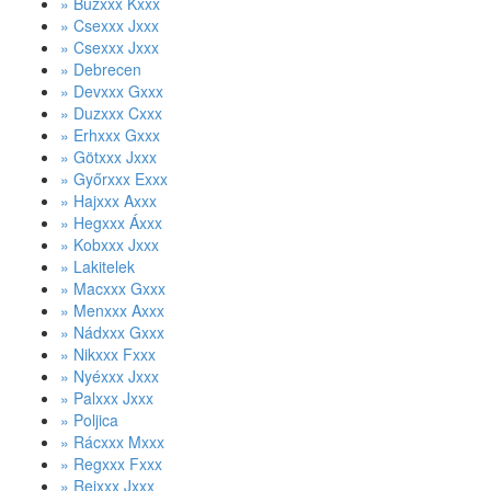
» Buzxxx Kxxx
» Csexxx Jxxx
» Csexxx Jxxx
» Debrecen
» Devxxx Gxxx
» Duzxxx Cxxx
» Erhxxx Gxxx
» Götxxx Jxxx
» Győrxxx Exxx
» Hajxxx Axxx
» Hegxxx Áxxx
» Kobxxx Jxxx
» Lakitelek
» Macxxx Gxxx
» Menxxx Axxx
» Nádxxx Gxxx
» Nikxxx Fxxx
» Nyéxxx Jxxx
» Palxxx Jxxx
» Poljica
» Rácxxx Mxxx
» Regxxx Fxxx
» Rejxxx Jxxx