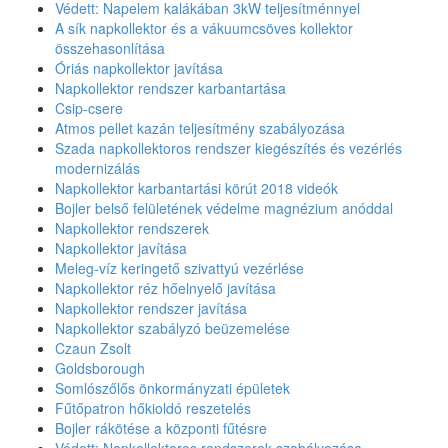
Védett: Napelem kalákában 3kW teljesítménnyel
A sík napkollektor és a vákuumcsöves kollektor
összehasonlítása
Óriás napkollektor javítása
Napkollektor rendszer karbantartása
Csip-csere
Atmos pellet kazán teljesítmény szabályozása
Szada napkollektoros rendszer kiegészítés és vezérlés
modernizálás
Napkollektor karbantartási körút 2018 videók
Bojler belső felületének védelme magnézium anóddal
Napkollektor rendszerek
Napkollektor javítása
Meleg-víz keringető szivattyú vezérlése
Napkollektor réz hőelnyelő javítása
Napkollektor rendszer javítása
Napkollektor szabályzó beüzemelése
Czaun Zsolt
Goldsborough
Somlószőlős önkormányzati épületek
Fűtőpatron hőkioldó reszetelés
Bojler rákötése a központi fűtésre
Védett: Napkollektoros rendszerek szabályozása