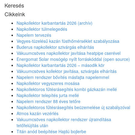
Keresés
Cikkeink
Napkollektor karbantartás 2026 (archív)
Napkollektor túlmelegedés
Napelem tervezés
Vegyes-tüzelésű kazán füsthőmérséklet szabályozása
Buderus napkollektor szivárgás elhárítás
Vákuumcsöves napkollektor javítása heatpipe cserével
Energomat Solar mosógép nyílt forráskóddal (open source)
Napkollektor karbantartás 2026 – második kör
Vákuumcsöves kollektor javítása, szivárgás elhárítás
Napelem rendszer bővítés másfajta napelemmel
Napkollektor vegyszeres mosása
Napkollektoros fűtésrásegítés kombi gázkazán mellé
Napkollektor telepítés jurta mellé
Napelem rendszer 88 éves tetőre
Napkollektoros fűtésrásegítés beüzemelése új szabályzóval
Atmos kazán vezérlés
Vakuumcsöves napkollektor rendszer újraindítása
tetőfelújítás után
Titán anód beépítése Hajdú bojlerbe