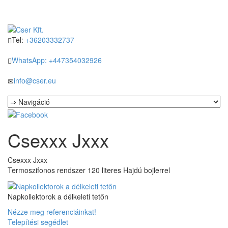
Tel:
+36203332737
WhatsApp: +447354032926
info@cser.eu
Csexxx Jxxx
Csexxx Jxxx
Termoszifonos rendszer 120 literes Hajdú bojlerrel
Napkollektorok a délkeleti tetőn
Nézze meg referenciáinkat!
Telepítési segédlet