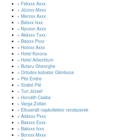
» Fekxxx Axxx
» Józxxx Mxxx
» Merxxx Axxx
» Balxxx Ixxx
» Nyuxxx Axxx
» Akáxxx Txxx
» Baixxx Pxxx
» Hotxxx Axxx
» Hotel Korona
» Hotel Arborétum
» Butaru Gheorghe
» Ortodox kolostor Glimboca
» Pitó Endre
» Szabó Pál
» Turi József
» Horváth Csaba
» Varga Zoltán
» Elfuserált napkollektor rendszerek
» Ádáxxx Pxxx
» Basxxx Exxx
» Bakxxx Ixxx
» Borxxx Mxxx