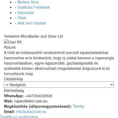
» Bedxxx Sxxx
» Szállítási Feltételek
» Kapcsolat
» Díjak
» Akik nem fizettek
Yorkshire Woodboiler and Solar Ltd
Rólunk
A hűtő és hűtésvezérlő rendszerknél szerzett tapasztalatainkat
hasznosítva arra törekszünk, hogy új utakat keresve a napenergia
hasznosításában, egyre egyszerűbb, gazdaságosabb és
szélesebb körben alkalmazható megoldásokat dolgozzunk ki és
honosítsunk meg.
Oldaltérkép
Elérhetőség
WhatsApp:
+447354032926
Web:
napkollektor.cser.eu
Megközelítés (időpontegyeztetéssel):
Térkép
Email:
info(kukac)cser.eu
Tovább az eszköztárra