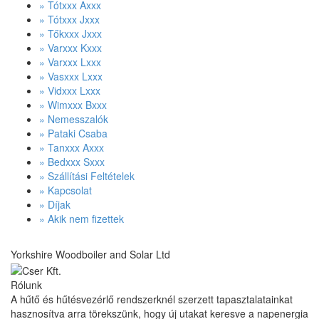
» Tótxxx Axxx
» Tótxxx Jxxx
» Tőkxxx Jxxx
» Varxxx Kxxx
» Varxxx Lxxx
» Vasxxx Lxxx
» Vidxxx Lxxx
» Wimxxx Bxxx
» Nemesszalók
» Pataki Csaba
» Tanxxx Axxx
» Bedxxx Sxxx
» Szállítási Feltételek
» Kapcsolat
» Díjak
» Akik nem fizettek
Yorkshire Woodboiler and Solar Ltd
Rólunk
A hűtő és hűtésvezérlő rendszerknél szerzett tapasztalatainkat
hasznosítva arra törekszünk, hogy új utakat keresve a napenergia