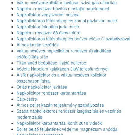
Vákuumcsöves kollektor javítása, szivárgás elhárítás
Napelem rendszer bővítés másfajta napelemmel
Napkollektor vegyszeres mosása
Napkollektoros fűtésrásegítés kombi gázkazán mellé
Napkollektor telepítés jurta mellé
Napelem rendszer 88 éves tetőre
Napkollektoros fűtésrásegítés beüzemelése új szabályzóval
Atmos kazán vezérlés
Vakuumcsöves napkollektor rendszer újraindítása
tetőfelújítás után
Titán anód beépítése Hajdú bojlerbe
Védett: Napelem kalákában 3kW teljesítménnyel
A sík napkollektor és a vákuumcsöves kollektor
összehasonlítása
Óriás napkollektor javítása
Napkollektor rendszer karbantartása
Csip-csere
Atmos pellet kazán teljesítmény szabályozása
Szada napkollektoros rendszer kiegészítés és vezérlés
modernizálás
Napkollektor karbantartási körút 2018 videók
Bojler belső felületének védelme magnézium anóddal