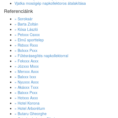
Vjatka mosógép napkollektoros átalakítása
Referenciáink
» Soroksár
» Barta Zoltán
» Kósa László
» Petxxx Csxxx
» Elmű sporttelep
» Ridxxx Rxxx
» Bolxxx Pxxx
» Fűtésrásegítés napkollektorral
» Fekxxx Axxx
» Józxxx Mxxx
» Merxxx Axxx
» Balxxx Ixxx
» Nyuxxx Axxx
» Akáxxx Txxx
» Baixxx Pxxx
» Hotxxx Axxx
» Hotel Korona
» Hotel Arborétum
» Butaru Gheorghe