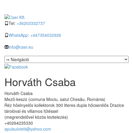
Tel:
+36203332737
WhatsApp: +447354032926
info@cser.eu
Horváth Csaba
Horváth Csaba
Mező-keszü (comuna Mociu, satul Chesău, Románia)
Réz hőelnyelős kollektorok 300 literes dupla hőcserélős Drazice
tárolóval és villamos fűtéssel
(megrendelővel közös kivitelezés)
+40264235330
apulsulvietii@yahoo.com