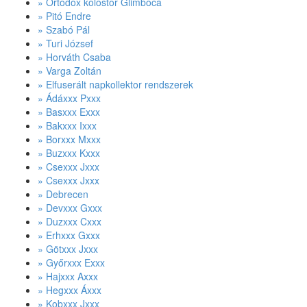
» Ortodox kolostor Glimboca
» Pitó Endre
» Szabó Pál
» Turi József
» Horváth Csaba
» Varga Zoltán
» Elfuserált napkollektor rendszerek
» Ádáxxx Pxxx
» Basxxx Exxx
» Bakxxx Ixxx
» Borxxx Mxxx
» Buzxxx Kxxx
» Csexxx Jxxx
» Csexxx Jxxx
» Debrecen
» Devxxx Gxxx
» Duzxxx Cxxx
» Erhxxx Gxxx
» Götxxx Jxxx
» Győrxxx Exxx
» Hajxxx Axxx
» Hegxxx Áxxx
» Kobxxx Jxxx