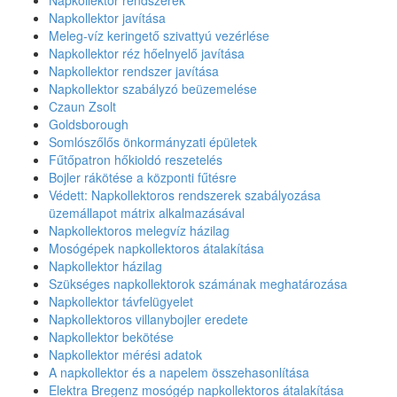
Napkollektor rendszerek
Napkollektor javítása
Meleg-víz keringető szivattyú vezérlése
Napkollektor réz hőelnyelő javítása
Napkollektor rendszer javítása
Napkollektor szabályzó beüzemelése
Czaun Zsolt
Goldsborough
Somlószőlős önkormányzati épületek
Fűtőpatron hőkioldó reszetelés
Bojler rákötése a központi fűtésre
Védett: Napkollektoros rendszerek szabályozása
üzemállapot mátrix alkalmazásával
Napkollektoros melegvíz házilag
Mosógépek napkollektoros átalakítása
Napkollektor házilag
Szükséges napkollektorok számának meghatározása
Napkollektor távfelügyelet
Napkollektoros villanybojler eredete
Napkollektor bekötése
Napkollektor mérési adatok
A napkollektor és a napelem összehasonlítása
Elektra Bregenz mosógép napkollektoros átalakítása