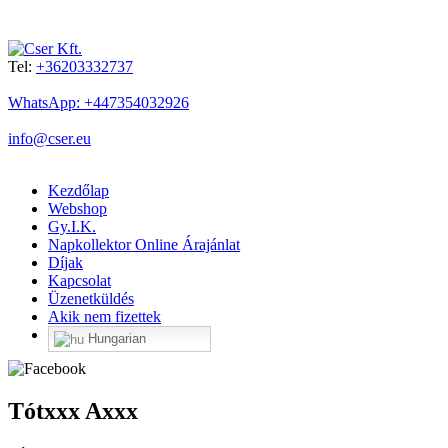
Tel:
+36203332737
WhatsApp: +447354032926
info@cser.eu
Kezdőlap
Webshop
Gy.I.K.
Napkollektor Online Árajánlat
Díjak
Kapcsolat
Üzenetküldés
Akik nem fizettek
Hungarian
Tótxxx Axxx