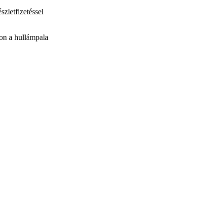
szletfizetéssel
jon a hullámpala