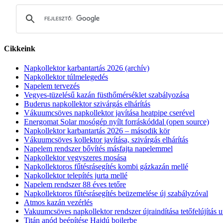
Cikkeink
Napkollektor karbantartás 2026 (archív)
Napkollektor túlmelegedés
Napelem tervezés
Vegyes-tüzelésű kazán füsthőmérséklet szabályozása
Buderus napkollektor szivárgás elhárítás
Vákuumcsöves napkollektor javítása heatpipe cserével
Energomat Solar mosógép nyílt forráskóddal (open source)
Napkollektor karbantartás 2026 – második kör
Vákuumcsöves kollektor javítása, szivárgás elhárítás
Napelem rendszer bővítés másfajta napelemmel
Napkollektor vegyszeres mosása
Napkollektoros fűtésrásegítés kombi gázkazán mellé
Napkollektor telepítés jurta mellé
Napelem rendszer 88 éves tetőre
Napkollektoros fűtésrásegítés beüzemelése új szabályzóval
Atmos kazán vezérlés
Vakuumcsöves napkollektor rendszer újraindítása tetőfelújítás u
Titán anód beépítése Hajdú bojlerbe