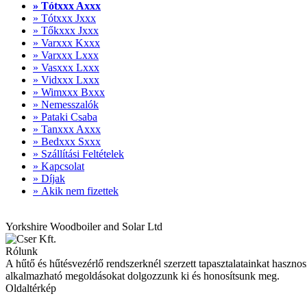
» Tótxxx Axxx
» Tótxxx Jxxx
» Tőkxxx Jxxx
» Varxxx Kxxx
» Varxxx Lxxx
» Vasxxx Lxxx
» Vidxxx Lxxx
» Wimxxx Bxxx
» Nemesszalók
» Pataki Csaba
» Tanxxx Axxx
» Bedxxx Sxxx
» Szállítási Feltételek
» Kapcsolat
» Díjak
» Akik nem fizettek
Yorkshire Woodboiler and Solar Ltd
Rólunk
A hűtő és hűtésvezérlő rendszerknél szerzett tapasztalatainkat haszn
alkalmazható megoldásokat dolgozzunk ki és honosítsunk meg.
Oldaltérkép