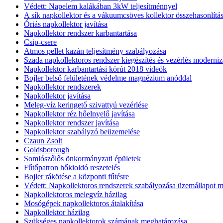
Védett: Napelem kalákában 3kW teljesítménnyel
A sík napkollektor és a vákuumcsöves kollektor összehasonlítá
Óriás napkollektor javítása
Napkollektor rendszer karbantartása
Csip-csere
Atmos pellet kazán teljesítmény szabályozása
Szada napkollektoros rendszer kiegészítés és vezérlés moderniz
Napkollektor karbantartási körút 2018 videók
Bojler belső felületének védelme magnézium anóddal
Napkollektor rendszerek
Napkollektor javítása
Meleg-víz keringető szivattyú vezérlése
Napkollektor réz hőelnyelő javítása
Napkollektor rendszer javítása
Napkollektor szabályzó beüzemelése
Czaun Zsolt
Goldsborough
Somlószőlős önkormányzati épületek
Fűtőpatron hőkioldó reszetelés
Bojler rákötése a központi fűtésre
Védett: Napkollektoros rendszerek szabályozása üzemállapot m
Napkollektoros melegvíz házilag
Mosógépek napkollektoros átalakítása
Napkollektor házilag
Szükséges napkollektorok számának meghatározása