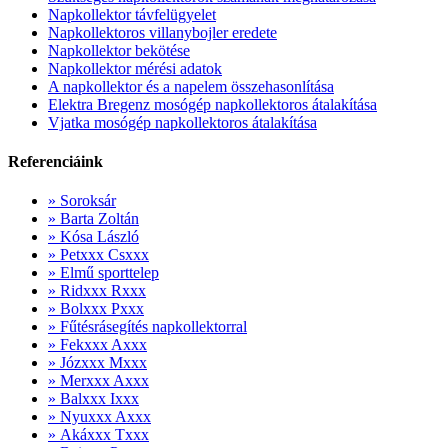
Napkollektor távfelügyelet
Napkollektoros villanybojler eredete
Napkollektor bekötése
Napkollektor mérési adatok
A napkollektor és a napelem összehasonlítása
Elektra Bregenz mosógép napkollektoros átalakítása
Vjatka mosógép napkollektoros átalakítása
Referenciáink
» Soroksár
» Barta Zoltán
» Kósa László
» Petxxx Csxxx
» Elmű sporttelep
» Ridxxx Rxxx
» Bolxxx Pxxx
» Fűtésrásegítés napkollektorral
» Fekxxx Axxx
» Józxxx Mxxx
» Merxxx Axxx
» Balxxx Ixxx
» Nyuxxx Axxx
» Akáxxx Txxx