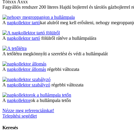
Tótxxx Axxx
Fagyállós rendszer 200 literes Hajdú bojlerrel és tárolós gázbojlerrel ré
A
napkollektor tartó
kat alulról meg kell erősíteni, nehogy megroppan
A
napkollektor tartó
fölülről rátéve a hullámpalára
A tetőlétra megkönnyíti a szerelést és védi a hullámpalát
A
napkollektor állomás
régebbi változata
A
napkollektor szabályzó
régebbi változata
A
napkollektor
ok a hullámpala tetőn
Nézze meg referenciáinkat!
Telepítési segédlet
Keresés