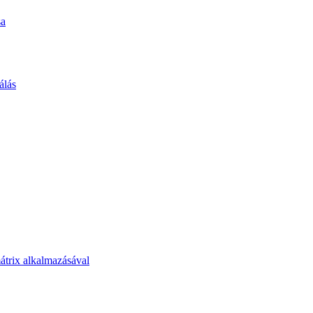
sa
álás
átrix alkalmazásával