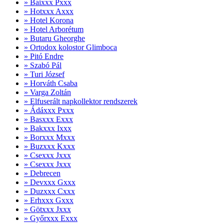
» Baixxx Pxxx
» Hotxxx Axxx
» Hotel Korona
» Hotel Arborétum
» Butaru Gheorghe
» Ortodox kolostor Glimboca
» Pitó Endre
» Szabó Pál
» Turi József
» Horváth Csaba
» Varga Zoltán
» Elfuserált napkollektor rendszerek
» Ádáxxx Pxxx
» Basxxx Exxx
» Bakxxx Ixxx
» Borxxx Mxxx
» Buzxxx Kxxx
» Csexxx Jxxx
» Csexxx Jxxx
» Debrecen
» Devxxx Gxxx
» Duzxxx Cxxx
» Erhxxx Gxxx
» Götxxx Jxxx
» Győrxxx Exxx