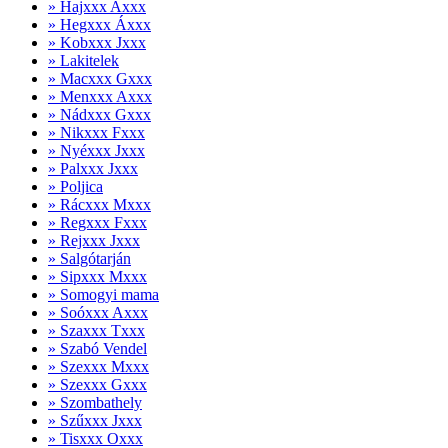
» Hajxxx Axxx
» Hegxxx Áxxx
» Kobxxx Jxxx
» Lakitelek
» Macxxx Gxxx
» Menxxx Axxx
» Nádxxx Gxxx
» Nikxxx Fxxx
» Nyéxxx Jxxx
» Palxxx Jxxx
» Poljica
» Rácxxx Mxxx
» Regxxx Fxxx
» Rejxxx Jxxx
» Salgótarján
» Sipxxx Mxxx
» Somogyi mama
» Soóxxx Axxx
» Szaxxx Txxx
» Szabó Vendel
» Szexxx Mxxx
» Szexxx Gxxx
» Szombathely
» Szűxxx Jxxx
» Tisxxx Oxxx